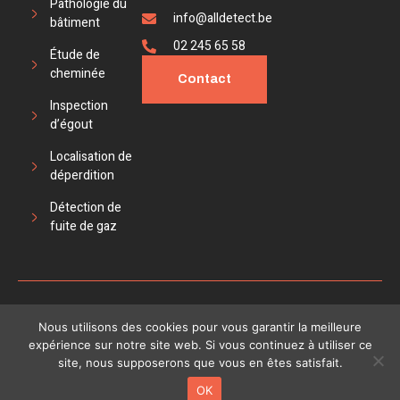
Pathologie du
info@alldetect.be
bâtiment
02 245 65 58
Étude de
cheminée
Contact
Inspection
d’égout
Localisation de
déperdition
Détection de
fuite de gaz
Copyright
Réalisé avec
par
Nous utilisons des cookies pour vous garantir la meilleure
CGU
CGV
©
expérience sur notre site web. Si vous continuez à utiliser ce
Plan du site
2026All
site, nous supposerons que vous en êtes satisfait.
Detect
OK