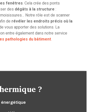
 les fenêtres
. Cela crée des ponts
user des
dégâts à la structure
:
, moisissures… Notre rôle est de scanner
afin de
révéler les endroits précis où la
de vous apporter des solutions. La
tion entre également dans notre service
es pathologies du bâtiment
.
thermique ?
n énergétique