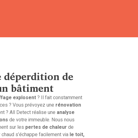
 déperdition de
un bâtiment
ffage explosent
? Il fait constamment
ièces ? Vous prévoyez une
rénovation
nt ? All Detect réalise une
analyse
ions
de votre immeuble. Nous nous
ment sur les
pertes de chaleur
de
’air chaud s’échappe facilement via
le toit,