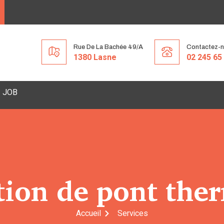
Rue De La Bachée 49/A
Contactez-
1380 Lasne
02 245 65
JOB
tion de pont the
Accueil
Services