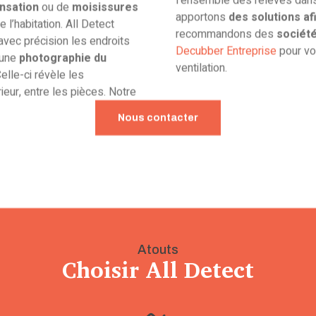
nsation
ou de
moisissures
apportons
des solutions af
 l’habitation. All Detect
recommandons des
société
avec précision les endroits
Decubber Entreprise
pour vo
 une
photographie du
ventilation.
elle-ci révèle les
rieur, entre les pièces. Notre
Nous contacter
Atouts
Choisir All Detect