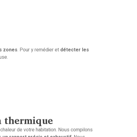
es zones
. Pour y remédier et
détecter les
ause.
ra thermique
chaleur de votre habitation. Nous compilons
s
un rapport précis et exhaustif
. Nous