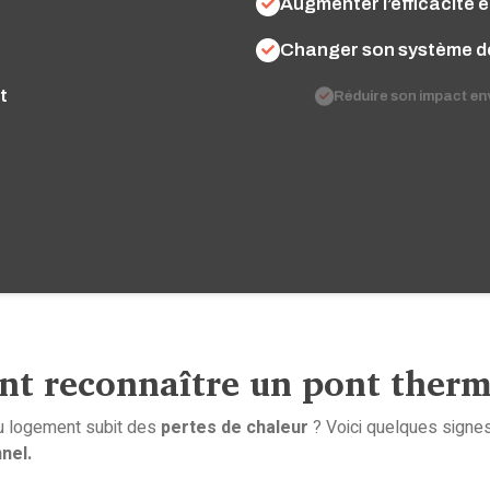
e
Augmenter l’efficacité 
Changer son système d
t
Réduire son impact env
t reconnaître un pont therm
u logement subit des
pertes de chaleur
? Voici quelques signes
nnel.