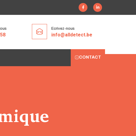
nous
Ecrivez-nous
 58
info@alldetect.be
CONTACT
rmique